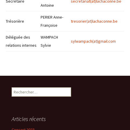
Secrétaire
secretariat
(at)
lachaconne.be
Antoine
PERIER Anne-
Trésorière
tresorier
(at)
lachaconne.be
Françoise
Déléguée des
WAMPACH
sylwampach
(at)
gmail.com
relations internes
Sylvie
Rechercher :
Articles récents
Concert 2023