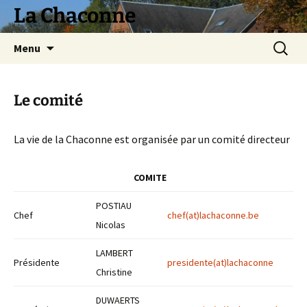
La Chaconne
Aller
Recherc
Menu
au
contenu
Le comité
La vie de la Chaconne est organisée par un comité directeur
COMITE
POSTIAU
Chef
chef(at)lachaconne.be
Nicolas
LAMBERT
Présidente
presidente
(at)
lachaconne
Christine
DUWAERTS